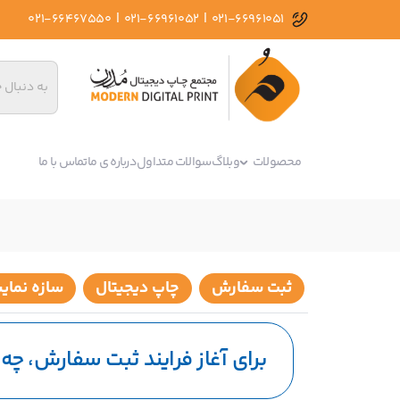
|
|
021-66467550
021-66961052
021-66961051
محصولات
وبلاگ
سوالات متداول
درباره ی ما
تماس با ما
ثبت سفارش
چاپ دیجیتال
سازه نما
برای آغاز فرایند ثبت سفارش، چه 