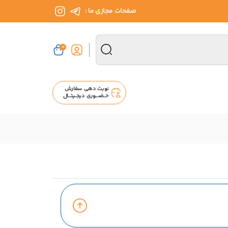
صفحات مجازی ما :
0
نوبت دهی سفارش
حــضــــوری دیجــیتـــال