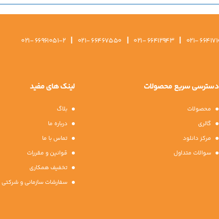
|
|
|
021- 66961051-2
021- 66467550
021- 66412943
021- 664171
دسترسی سریع محصولات
لینک های مفید
محصولات
بلاگ
گالری
درباره ما
مرکز دانلود
تماس با ما
سوالات متداول
قوانین و مقررات
تخفیف همکاری
سفارشات سازمانی و شرکتی