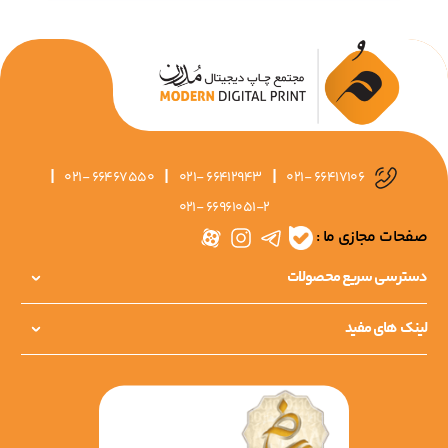
|
|
|
021- 66467550
021- 66412943
021- 66417106
021- 66961051-2
صفحات مجازی ما :
دسترسی سریع محصولات
لینک های مفید