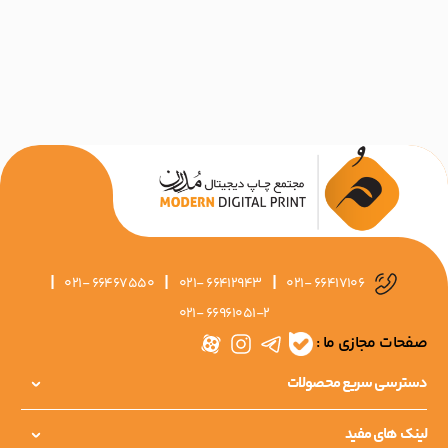
|
|
|
021- 66467550
021- 66412943
021- 66417106
021- 66961051-2
صفحات مجازی ما :
دسترسی سریع محصولات
لینک های مفید