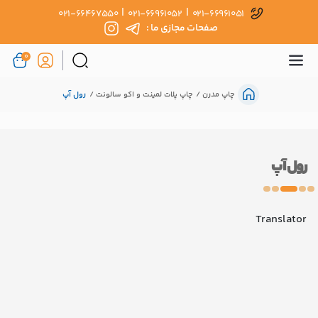
|
|
021-66467550
021-66961052
021-66961051
صفحات مجازی ما :
0
چاپ مدرن
چاپ پلات لمینت و اکو سالونت
رول آپ
رول آپ
Translator