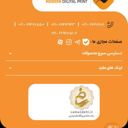
|
|
|
021- 66467550
021- 66412943
021- 66417106
021- 66961051-2
صفحات مجازی ما :
دسترسی سریع محصولات
لینک های مفید