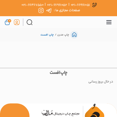
|
|
021-66467550
021-66961052
021-66961051
صفحات مجازی ما :
0
چاپ مدرن
چاپ افست
چاپ افست
در حال بروز رسانی