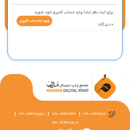
برای ثبت نظر ابتدا وارد حساب کاربری خود شوید
ورود به حساب کاربری
0
دیدگاه
|
|
|
021- 66467550
021- 66412943
021- 66417106
021- 66961051-2