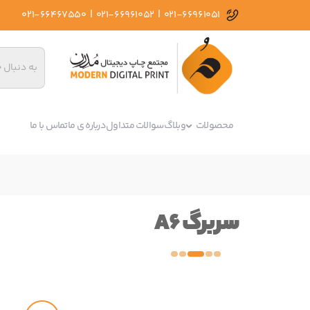
|
|
021-66467550
021-66961052
021-66961051
محصولات
وبلاگ
سوالات متداول
درباره ی ما
تماس با ما
سربرگ A6