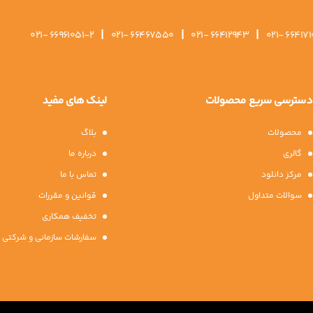
|
|
|
021- 66961051-2
021- 66467550
021- 66412943
021- 664171
دسترسی سریع محصولات
لینک های مفید
محصولات
بلاگ
گالری
درباره ما
مرکز دانلود
تماس با ما
سوالات متداول
قوانین و مقررات
تخفیف همکاری
سفارشات سازمانی و شرکتی