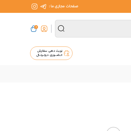
صفحات مجازی ما :
0
نوبت دهی سفارش
حــضــــوری دیجــیتـــال