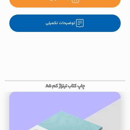
توضیحات تکمیلی
چاپ کتاب تیتراژ کم A5