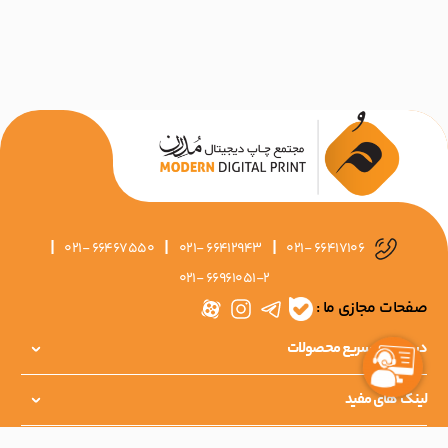
|
|
|
021- 66467550
021- 66412943
021- 66417106
021- 66961051-2
صفحات مجازی ما :
دسترسی سریع محصولات
لینک های مفید