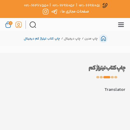
|
|
021-66467550
021-66961052
021-66961051
صفحات مجازی ما :
0
چاپ مدرن
چاپ دیجیتال
چاپ کتاب تیتراژ کم دیجیتال
چاپ کتاب تیتراژ کم
Translator