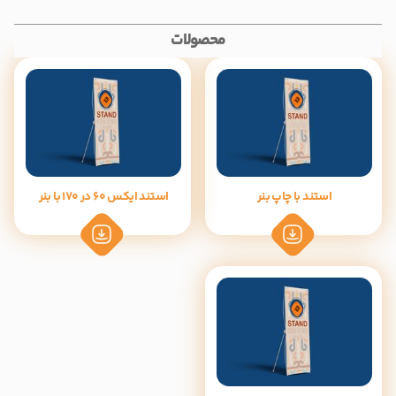
محصولات
استند با چاپ بنر
استند ایکس 60 در 170 با بنر