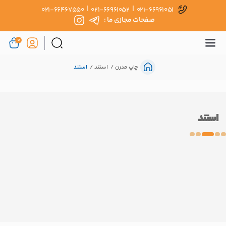
|
|
021-66467550
021-66961052
021-66961051
صفحات مجازی ما :
0
چاپ مدرن
استند
استند
استند