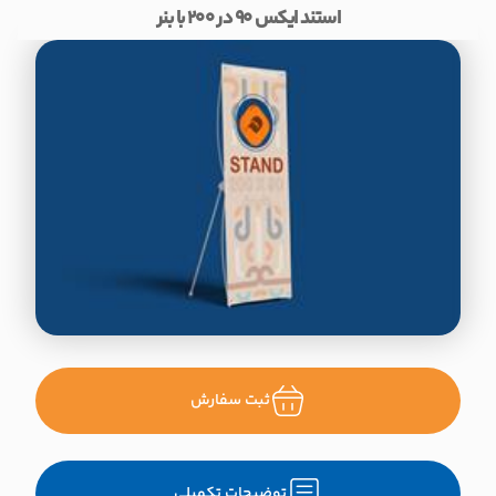
استند ایکس 90 در 200 با بنر
ثبت سفارش
توضیحات تکمیلی