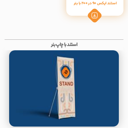
استند ایکس 90 در 200 با بنر
استند با چاپ بنر