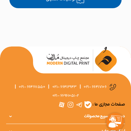
|
|
|
021- 66467550
021- 66412943
021- 66417106
021- 66961051-2
صفحات مجازی ما :
دسترسی سریع محصولات