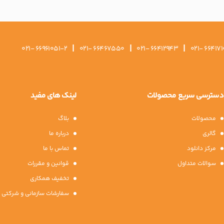
|
|
|
021- 66961051-2
021- 66467550
021- 66412943
021- 664171
دسترسی سریع محصولات
لینک های مفید
محصولات
بلاگ
گالری
درباره ما
مرکز دانلود
تماس با ما
سوالات متداول
قوانین و مقررات
تخفیف همکاری
سفارشات سازمانی و شرکتی