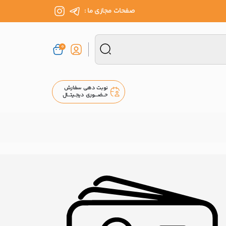
صفحات مجازی ما :
0
نوبت دهی سفارش
حــضــــوری دیجــیتـــال