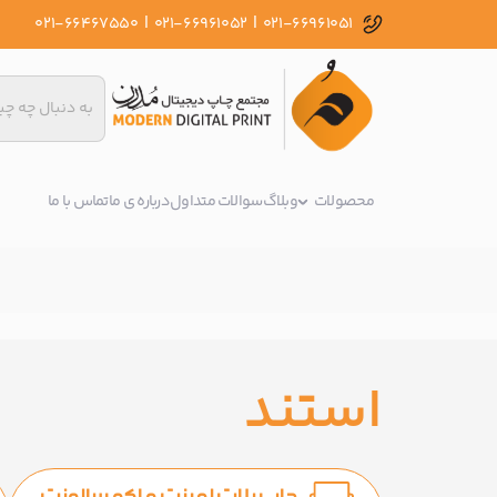
|
|
021-66467550
021-66961052
021-66961051
محصولات
وبلاگ
سوالات متداول
درباره ی ما
تماس با ما
استند