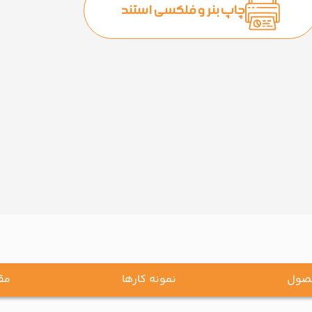
چاپ بنر و فلکسی استند
صول
نمونه کارها
مقا