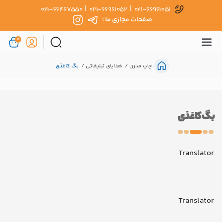
|
|
021-66467550
021-66961052
021-66961051
صفحات مجازی ما :
0
چاپ مدرن
هدایای تبلیغاتی
بگ کاغذی
بگ کاغذی
Translator
Translator