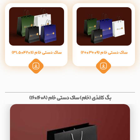
ساک دستی خام (9*30*20)
ساک دستی خام (11*42*31.5)
بگ کاغذی (خام) ساک دستی خام (8*16*16)