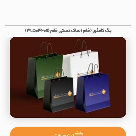
بگ کاغذی (خام) ساک دستی خام (11*42*31.5)
ثبت سفارش