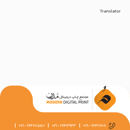
Translator
|
|
|
021- 66467550
021- 66412943
021- 66417106