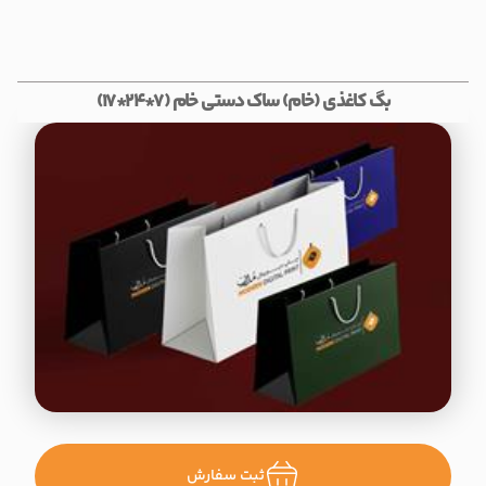
بگ کاغذی (خام) ساک دستی خام (7*24*17)
ثبت سفارش