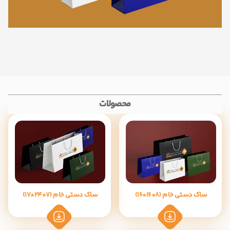
محصولات
ساک دستی خام (8*16*16)
ساک دستی خام (7*24*17)