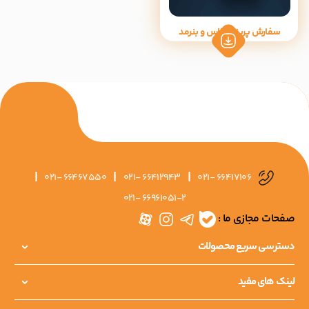
سفارش پرینت پلاس و بنرمد
|
|
|
021- 66467550
021- 66412943
021- 66417106
021- 66961051-2
صفحات مجازی ما :
دسترسی سریع محصولات
لینک های مفید