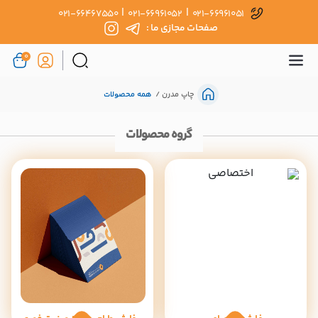
|
|
021-66467550
021-66961052
021-66961051
صفحات مجازی ما :
0
چاپ مدرن
همه محصولات
گروه محصولات