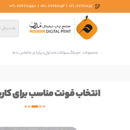
|
|
021-66467550
021-66961052
021-66961051
محصولات
وبلاگ
سوالات متداول
درباره ی ما
تماس با ما
انتخاب فونت مناسب برای کار