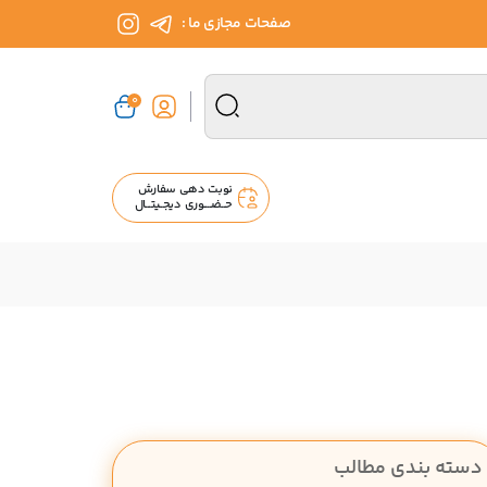
صفحات مجازی ما :
0
نوبت دهی سفارش
حــضــــوری دیجــیتـــال
دسته بندی مطالب