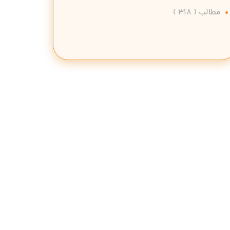
مطالب
( 318 )