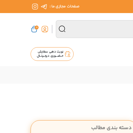
صفحات مجازی ما :
0
نوبت دهی سفارش
حــضــــوری دیجــیتـــال
دسته بندی مطالب