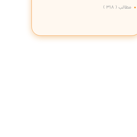
مطالب
( 318 )