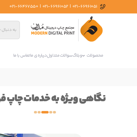
|
|
021-66467550
021-66961052
021-66961051
محصولات
وبلاگ
سوالات متداول
درباره ی ما
تماس با ما
نگاهی ویژه به خدمات چاپ ف