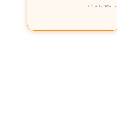
مطالب
( 318 )