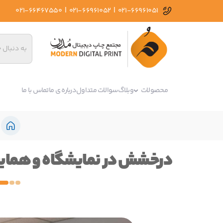
|
|
021-66467550
021-66961052
021-66961051
محصولات
وبلاگ
سوالات متداول
درباره ی ما
تماس با ما
درخشش در نمایشگاه و همایش‌