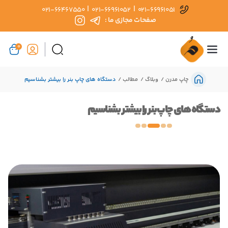
|
|
021-66467550
021-66961052
021-66961051
صفحات مجازی ما :
0
چاپ مدرن
وبلاگ
مطالب
دستگاه های چاپ بنر را بیشتر بشناسیم
دستگاه های چاپ بنر را بیشتر بشناسیم