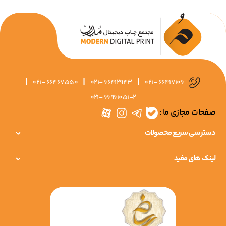
|
|
|
021- 66467550
021- 66412943
021- 66417106
021- 66961051-2
صفحات مجازی ما :
دسترسی سریع محصولات
لینک های مفید