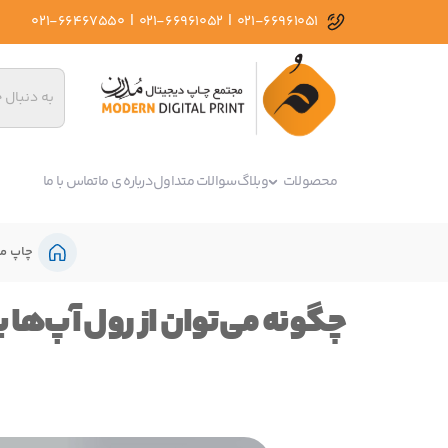
|
|
021-66467550
021-66961052
021-66961051
محصولات
وبلاگ
سوالات متداول
درباره ی ما
تماس با ما
چاپ م
چگونه می‌توان از رول آپ‌ها ب