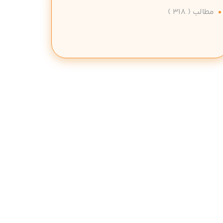
مطالب
( 318 )