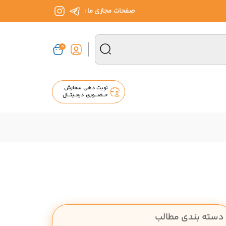
صفحات مجازی ما :
0
نوبت دهی سفارش
حــضــــوری دیجــیتـــال
دسته بندی مطالب