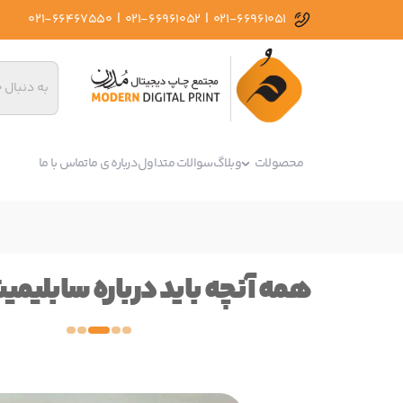
|
|
021-66467550
021-66961052
021-66961051
محصولات
وبلاگ
سوالات متداول
درباره ی ما
تماس با ما
همه آنچه باید درباره سابلیمی