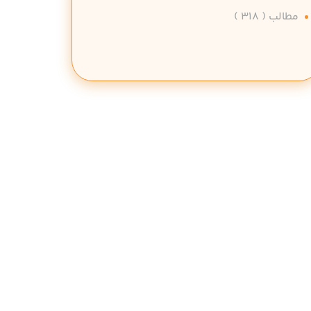
مطالب
( 318 )