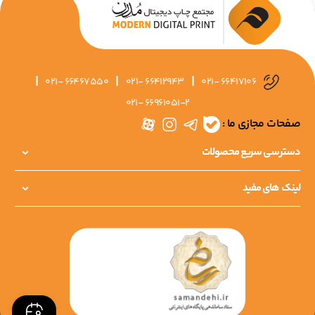
|
|
|
021- 66467550
021- 66412943
021- 66417106
021- 66961051-2
صفحات مجازی ما :
دسترسی سریع محصولات
لینک های مفید