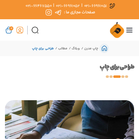
|
|
021-66467550
021-66961052
021-66961051
صفحات مجازی ما :
0
چاپ مدرن
وبلاگ
مطالب
طراحی برای چاپ
طراحی برای چاپ