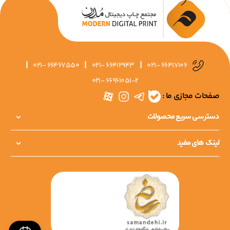
|
|
|
021- 66467550
021- 66412943
021- 66417106
021- 66961051-2
صفحات مجازی ما :
دسترسی سریع محصولات
لینک های مفید