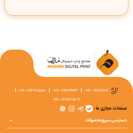
|
|
|
021- 66467550
021- 66412943
021- 66417106
021- 66961051-2
صفحات مجازی ما :
دسترسی سریع محصولات