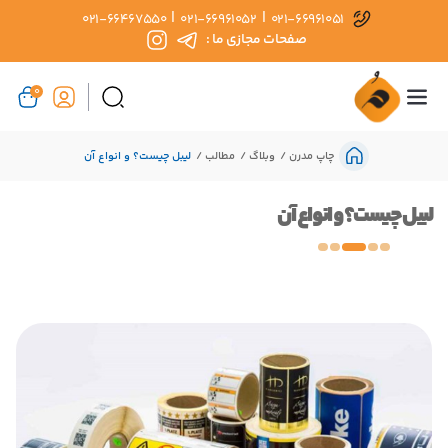
|
|
021-66467550
021-66961052
021-66961051
صفحات مجازی ما :
0
چاپ مدرن
وبلاگ
مطالب
لیبل چیست؟ و انواع آن
لیبل چیست؟ و انواع آن