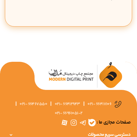
|
|
|
021- 66467550
021- 66412943
021- 66417106
021- 66961051-2
صفحات مجازی ما :
دسترسی سریع محصولات