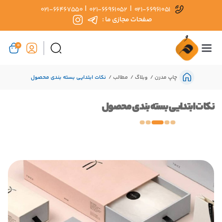
|
|
021-66467550
021-66961052
021-66961051
صفحات مجازی ما :
0
چاپ مدرن
وبلاگ
مطالب
نکات ابتدایی بسته بندی محصول
نکات ابتدایی بسته بندی محصول