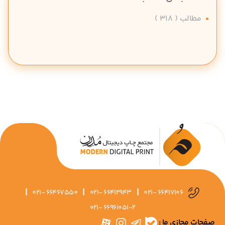
مطالب
( 318 )
|
|
|
021- 66467550
021- 66412943
021- 66417106
021- 66961051-2
صفحات مجازی ما :