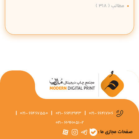
مطالب
( 318 )
|
|
|
021- 66467550
021- 66412943
021- 66417106
021- 66961051-2
صفحات مجازی ما :