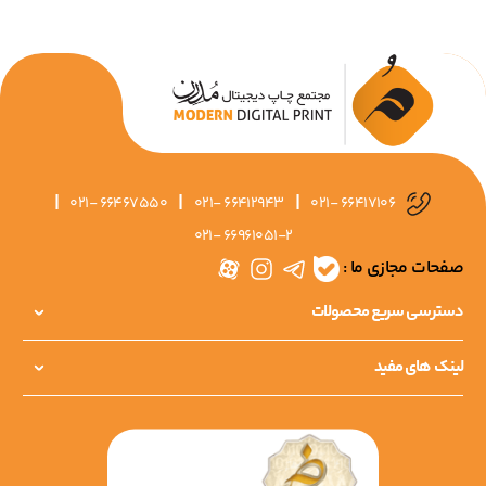
|
|
|
021- 66467550
021- 66412943
021- 66417106
021- 66961051-2
صفحات مجازی ما :
دسترسی سریع محصولات
لینک های مفید