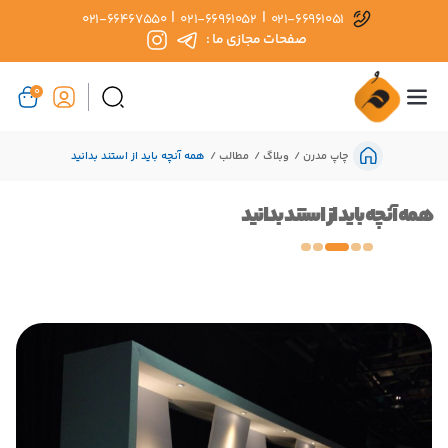
|
|
021-66467550
021-66961052
021-66961051
صفحات مجازی ما :
0
چاپ مدرن
وبلاگ
مطالب
همه آنچه باید از استند بدانید
همه آنچه باید از استند بدانید