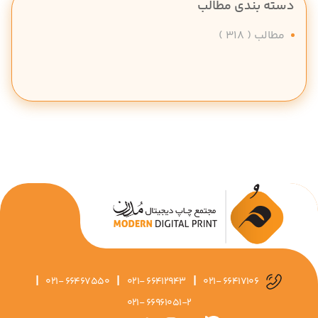
دسته بندی مطالب
مطالب
( 318 )
|
|
|
021- 66467550
021- 66412943
021- 66417106
021- 66961051-2