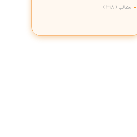
مطالب
( 318 )