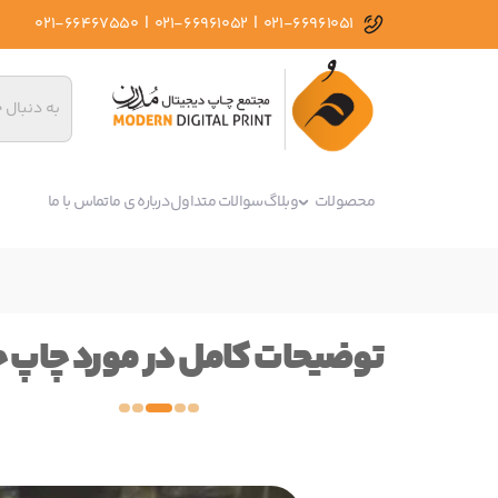
|
|
021-66467550
021-66961052
021-66961051
محصولات
وبلاگ
سوالات متداول
درباره ی ما
تماس با ما
توضیحات کامل در مورد چاپ 