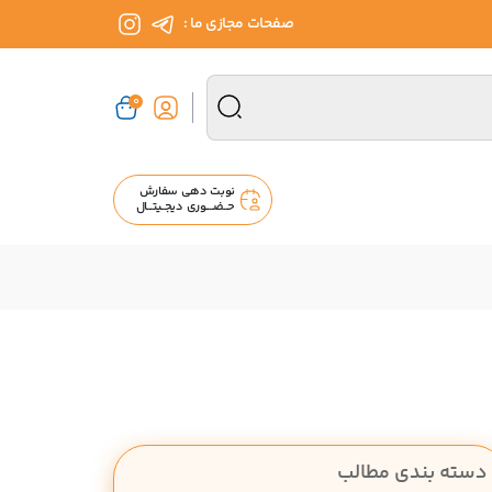
صفحات مجازی ما :
0
نوبت دهی سفارش
حــضــــوری دیجــیتـــال
دسته بندی مطالب