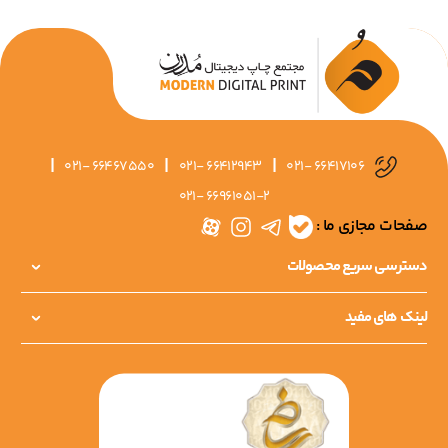
|
|
|
021- 66467550
021- 66412943
021- 66417106
021- 66961051-2
صفحات مجازی ما :
دسترسی سریع محصولات
لینک های مفید