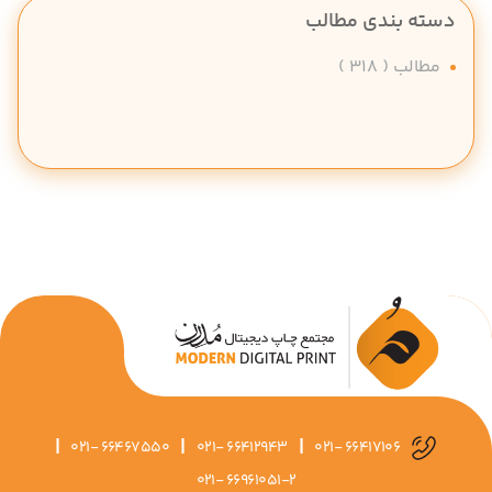
دسته بندی مطالب
مطالب
( 318 )
|
|
|
021- 66467550
021- 66412943
021- 66417106
021- 66961051-2