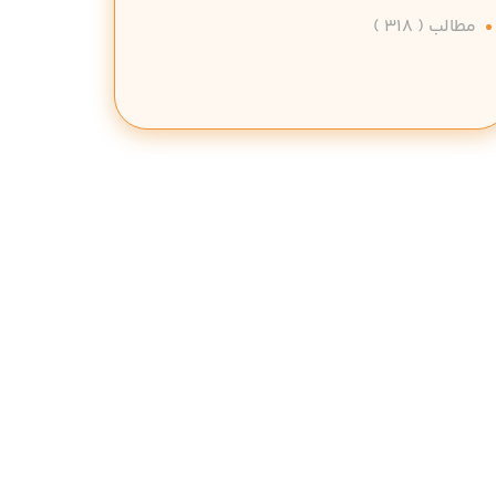
مطالب
( 318 )