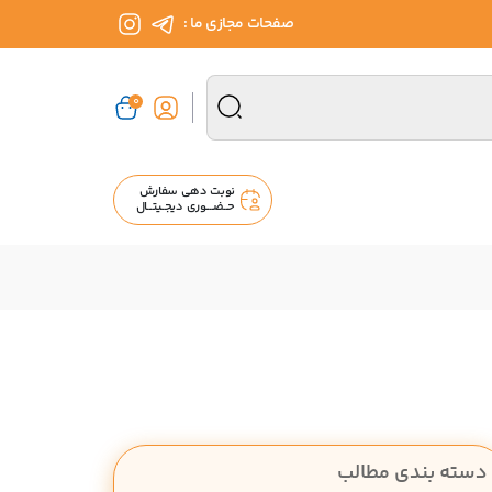
صفحات مجازی ما :
0
نوبت دهی سفارش
حــضــــوری دیجــیتـــال
دسته بندی مطالب