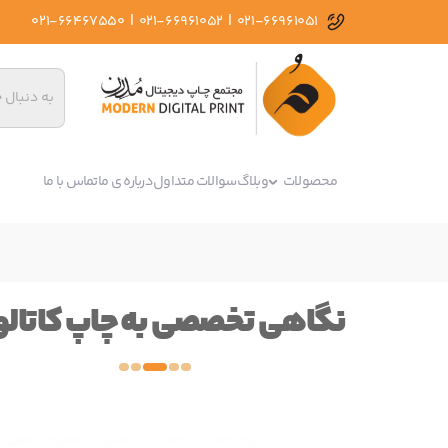
|
|
021-66467550
021-66961052
021-66961051
محصولات
وبلاگ
سوالات متداول
درباره ی ما
تماس با ما
نگاهی تخصصی به چاپ کاتال