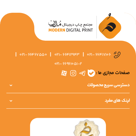
|
|
|
021- 66467550
021- 66412943
021- 66417106
021- 66961051-2
صفحات مجازی ما :
دسترسی سریع محصولات
لینک های مفید