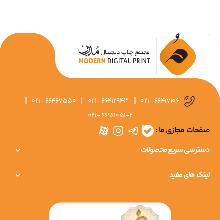
|
|
|
021- 66467550
021- 66412943
021- 66417106
021- 66961051-2
صفحات مجازی ما :
دسترسی سریع محصولات
لینک های مفید