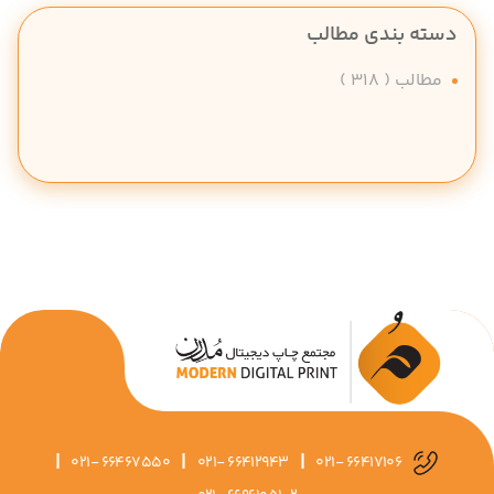
دسته بندی مطالب
مطالب
( 318 )
|
|
|
021- 66467550
021- 66412943
021- 66417106