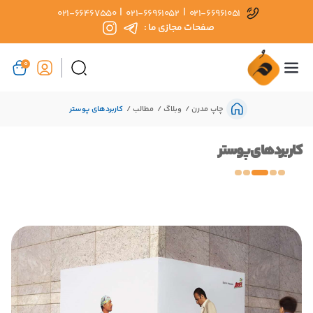
|
|
021-66467550
021-66961052
021-66961051
صفحات مجازی ما :
0
چاپ مدرن
وبلاگ
مطالب
کاربردهای پوستر
کاربردهای پوستر