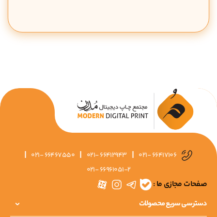
|
|
|
021- 66467550
021- 66412943
021- 66417106
021- 66961051-2
صفحات مجازی ما :
دسترسی سریع محصولات