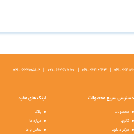
|
|
|
021- 66961051-2
021- 66467550
021- 66412943
021- 664171
دسترسی سریع محصولات
لینک های مفید
محصولات
بلاگ
گالری
درباره ما
مرکز دانلود
تماس با ما