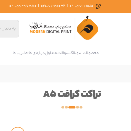
|
|
021-66467550
021-66961052
021-66961051
محصولات
وبلاگ
سوالات متداول
درباره ی ما
تماس با ما
تراکت کرافت A5