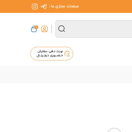
صفحات مجازی ما :
0
نوبت دهی سفارش
حــضــــوری دیجــیتـــال