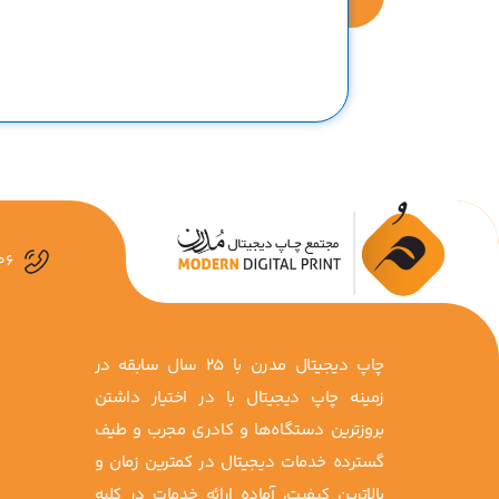
06
چاپ دیجیتال مدرن با 25 سال سابقه در
زمینه چاپ دیجیتال با در اختیار داشتن
بروزترین دستگاه‌ها و کادری مجرب و طیف
گسترده خدمات دیجیتال در کمترین زمان و
بالاترین کیفیت، آماده ارائه خدمات در کلیه