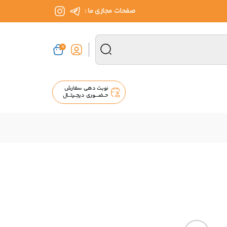
صفحات مجازی ما :
0
نوبت دهی سفارش
حــضــــوری دیجــیتـــال