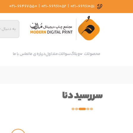
|
|
021-66467550
021-66961052
021-66961051
محصولات
وبلاگ
سوالات متداول
درباره ی ما
تماس با ما
سررسید دنا