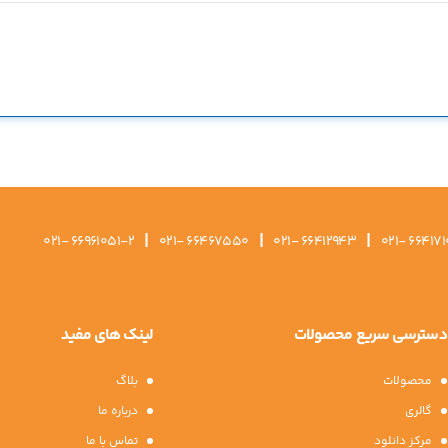
|
|
|
021- 66961051-2
021- 66467550
021- 66412943
021- 664171
دسترسی سریع محصولات
لینک های مفید
محصولات
بلاگ
گالری
درباره ما
مرکز دانلود
تماس با ما