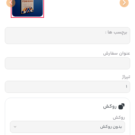
برچسب ها :
عنوان سفارش
تیراژ
روکش
روکش