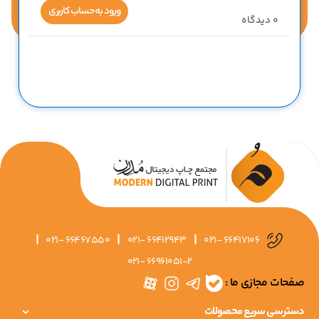
ورود به حساب کاربری
0
دیدگاه
|
|
|
021- 66467550
021- 66412943
021- 66417106
021- 66961051-2
صفحات مجازی ما :
دسترسی سریع محصولات