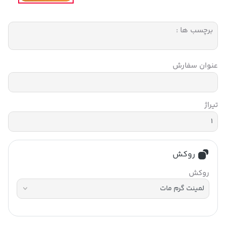
برچسب ها :
عنوان سفارش
تیراژ
روکش
روکش