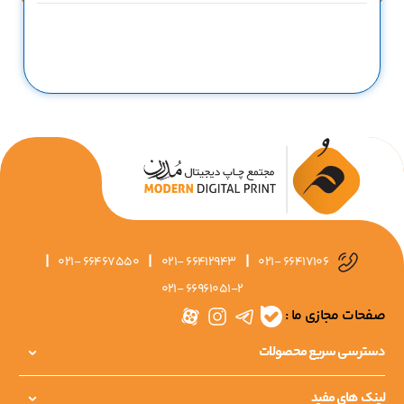
|
|
|
021- 66467550
021- 66412943
021- 66417106
021- 66961051-2
صفحات مجازی ما :
دسترسی سریع محصولات
لینک های مفید