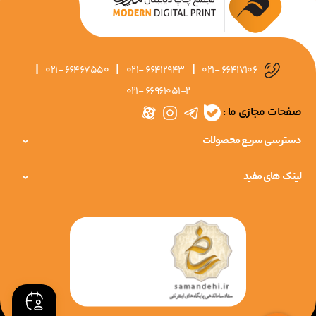
|
|
|
021- 66467550
021- 66412943
021- 66417106
021- 66961051-2
صفحات مجازی ما :
دسترسی سریع محصولات
لینک های مفید