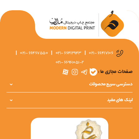
|
|
|
021- 66467550
021- 66412943
021- 66417106
021- 66961051-2
صفحات مجازی ما :
دسترسی سریع محصولات
لینک های مفید