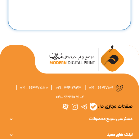
|
|
|
021- 66467550
021- 66412943
021- 66417106
021- 66961051-2
صفحات مجازی ما :
دسترسی سریع محصولات
لینک های مفید