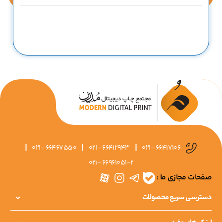
|
|
|
021- 66467550
021- 66412943
021- 66417106
021- 66961051-2
صفحات مجازی ما :
دسترسی سریع محصولات