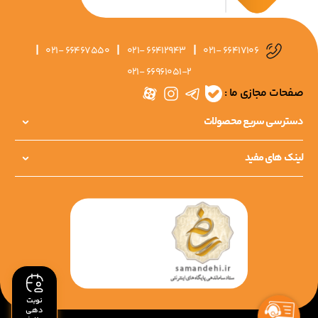
|
|
|
021- 66467550
021- 66412943
021- 66417106
021- 66961051-2
صفحات مجازی ما :
دسترسی سریع محصولات
لینک های مفید
نوبت
دهی