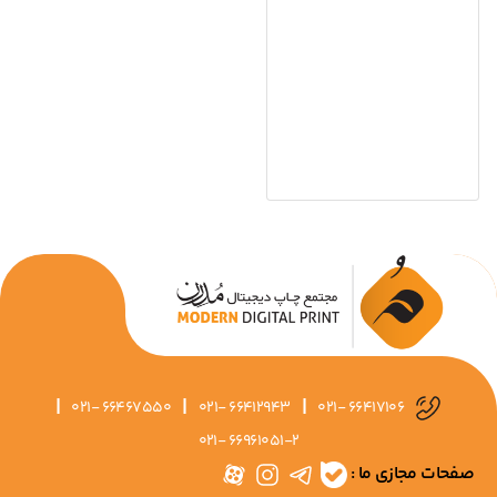
|
|
|
021- 66467550
021- 66412943
021- 66417106
021- 66961051-2
صفحات مجازی ما :