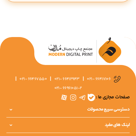
|
|
|
021- 66467550
021- 66412943
021- 66417106
021- 66961051-2
صفحات مجازی ما :
دسترسی سریع محصولات
لینک های مفید