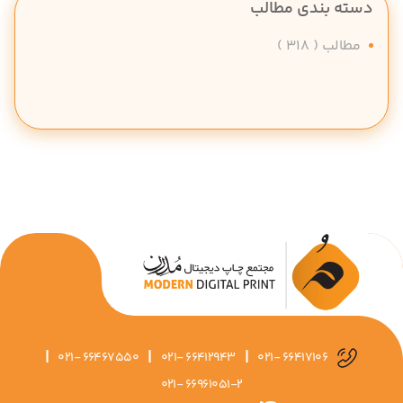
دسته بندی مطالب
مطالب
( 318 )
|
|
|
021- 66467550
021- 66412943
021- 66417106
021- 66961051-2