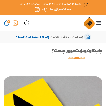
|
|
021-66467550
021-66961052
021-66961051
صفحات مجازی ما :
0
چاپ مدرن
وبلاگ
مطالب
چاپ کارت ویزیت فوری چیست؟
چاپ کارت ویزیت فوری چیست؟