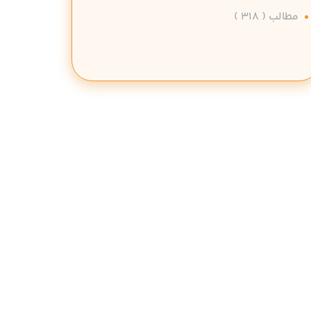
مطالب
( 318 )