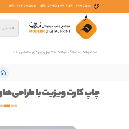
|
|
021-66467550
021-66961052
021-66961051
محصولات
وبلاگ
سوالات متداول
درباره ی ما
تماس با ما
چاپ کارت ویزیت با طراحی‌های