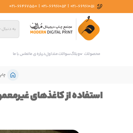
|
|
021-66467550
021-66961052
021-66961051
محصولات
وبلاگ
سوالات متداول
درباره ی ما
تماس با ما
چاپ
استفاده از کاغذهای غیرمعمول