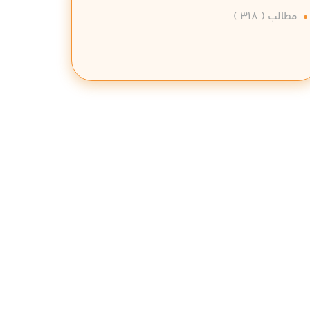
مطالب
( 318 )