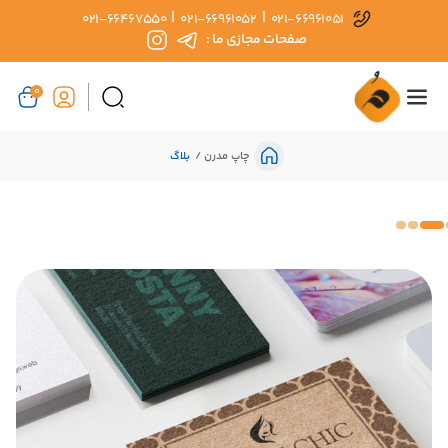
|
|
021-66467550
021-66961052
021-66961051
صفحات مجازی ما :
0
چاپ مدرن
بلاگ