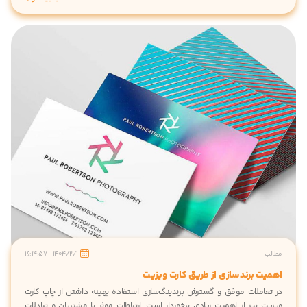
الب
1404/2/1 - 16:14:57
میت برندسازی از طریق کارت ویزیت
 تعاملات موفق و گسترش برندینگ‌سازی استفاده بهینه داشتن از چاپ کارت
زیت نیز از اهمیت زیادی برخوردار است. ارتباطات موثر با مشتریان و تبادلات