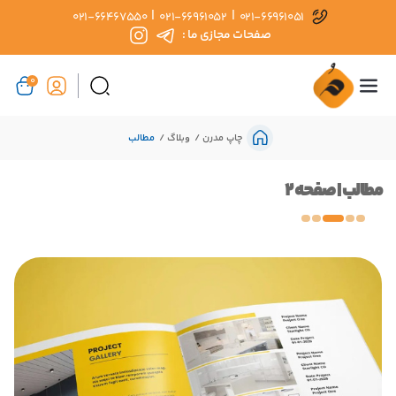
|
|
021-66467550
021-66961052
021-66961051
صفحات مجازی ما :
0
چاپ مدرن
وبلاگ
مطالب
مطالب | صفحه 2