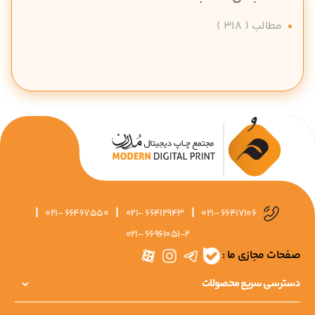
مطالب (
318
)
|
|
|
021- 66467550
021- 66412943
021- 66417106
021- 66961051-2
صفحات مجازی ما :
دسترسی سریع محصولات