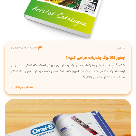
مطالب
1404/8/28 - 15:55:7
چطور کاتالوگ چندزبانه طراحی کنیم؟
کاتالوگ چندزبانه، پلی قدرتمند میان برند و بازارهای جهانی است، که نقش مهمی در
توسعه برند ایفا می‌کند. در دنیای امروز که رقابت میان کسب ‌و کارها هر روز شدیدتر
می‌شود، داشتن طراحی کاتالوگ...
مطالب بیشتر