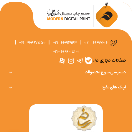
|
|
|
021- 66467550
021- 66412943
021- 66417106
021- 66961051-2
صفحات مجازی ما :
دسترسی سریع محصولات
لینک های مفید